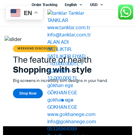
Order Tracking
English
USD
EN
WEEKEND DISCOUNT
The feature of health
Shopping with style
Big screens in incredibly slim designs in your hand.
Shop Now