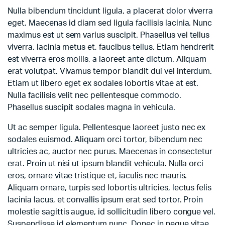
Nulla bibendum tincidunt ligula, a placerat dolor viverra
eget. Maecenas id diam sed ligula facilisis lacinia. Nunc
maximus est ut sem varius suscipit. Phasellus vel tellus
viverra, lacinia metus et, faucibus tellus. Etiam hendrerit
est viverra eros mollis, a laoreet ante dictum. Aliquam
erat volutpat. Vivamus tempor blandit dui vel interdum.
Etiam ut libero eget ex sodales lobortis vitae at est.
Nulla facilisis velit nec pellentesque commodo.
Phasellus suscipit sodales magna in vehicula.
Ut ac semper ligula. Pellentesque laoreet justo nec ex
sodales euismod. Aliquam orci tortor, bibendum nec
ultricies ac, auctor nec purus. Maecenas in consectetur
erat. Proin ut nisi ut ipsum blandit vehicula. Nulla orci
eros, ornare vitae tristique et, iaculis nec mauris.
Aliquam ornare, turpis sed lobortis ultricies, lectus felis
lacinia lacus, et convallis ipsum erat sed tortor. Proin
molestie sagittis augue, id sollicitudin libero congue vel.
Suspendisse id elementum nunc. Donec in neque vitae