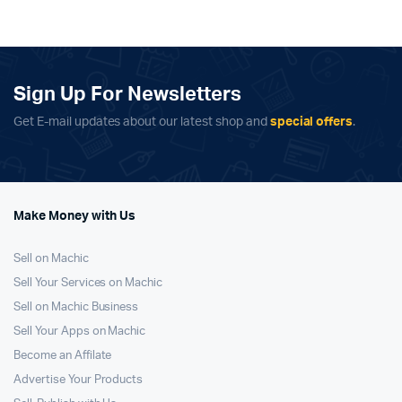
Sign Up For Newsletters
Get E-mail updates about our latest shop and
special offers
.
Make Money with Us
Sell on Machic
Sell Your Services on Machic
Sell on Machic Business
Sell Your Apps on Machic
Become an Affilate
Advertise Your Products