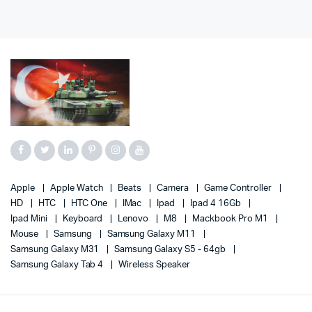
Apple
Apple Watch
Beats
Camera
Game Controller
HD
HTC
HTC One
IMac
Ipad
Ipad 4 16Gb
Ipad Mini
Keyboard
Lenovo
M8
Mackbook Pro M1
Mouse
Samsung
Samsung Galaxy M11
Samsung Galaxy M31
Samsung Galaxy S5 - 64gb
Samsung Galaxy Tab 4
Wireless Speaker